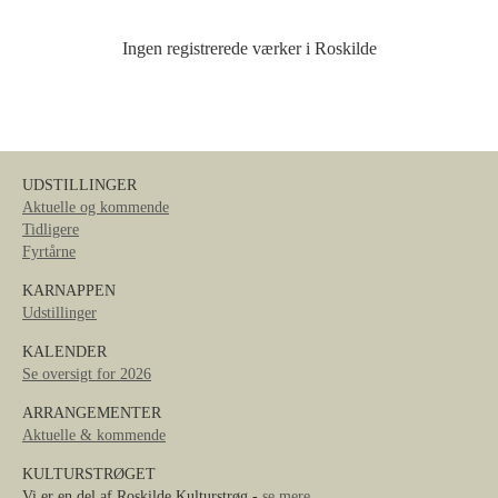
Ingen registrerede værker i Roskilde
UDSTILLINGER
Aktuelle og kommende
Tidligere
Fyrtårne
KARNAPPEN
Udstillinger
KALENDER
Se oversigt for 2026
ARRANGEMENTER
Aktuelle & kommende
KULTURSTRØGET
Vi er en del af Roskilde Kulturstrøg -
se mere