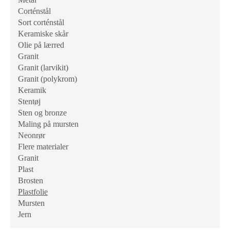
Corténstål
Sort corténstål
Keramiske skår
Olie på lærred
Granit
Granit (larvikit)
Granit (polykrom)
Keramik
Stentøj
Sten og bronze
Maling på mursten
Neonrør
Flere materialer
Granit
Plast
Brosten
Plastfolie
Mursten
Jern