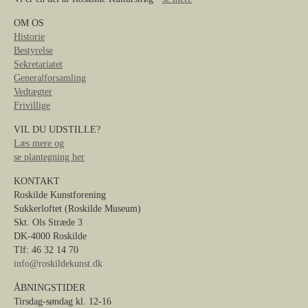
OM OS
Historie
Bestyrelse
Sekretariatet
Generalforsamling
Vedtægter
Frivillige
VIL DU UDSTILLE?
Læs mere og
se plantegning her
KONTAKT
Roskilde Kunstforening
Sukkerloftet (Roskilde Museum)
Skt. Ols Stræde 3
DK-4000 Roskilde
Tlf: 46 32 14 70
info@roskildekunst.dk
ÅBNINGSTIDER
Tirsdag-søndag kl. 12-16