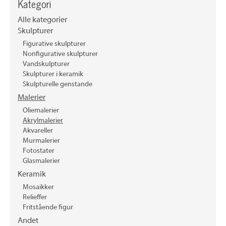
Kategori
Alle kategorier
Skulpturer
Figurative skulpturer
Nonfigurative skulpturer
Vandskulpturer
Skulpturer i keramik
Skulpturelle genstande
Malerier
Oliemalerier
Akrylmalerier
Akvareller
Murmalerier
Fotostater
Glasmalerier
Keramik
Mosaikker
Relieffer
Fritstående figur
Andet