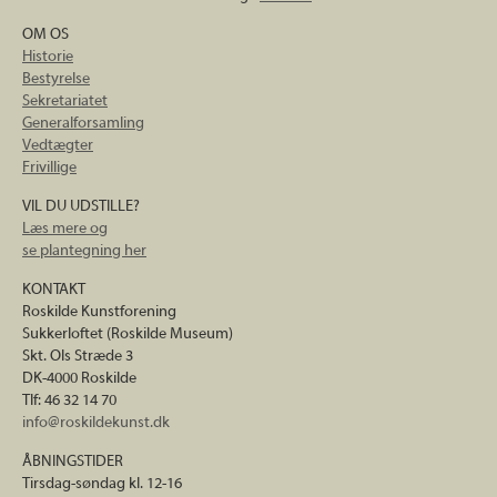
OM OS
Historie
Bestyrelse
Sekretariatet
Generalforsamling
Vedtægter
Frivillige
VIL DU UDSTILLE?
Læs mere og
se plantegning her
KONTAKT
Roskilde Kunstforening
Sukkerloftet (Roskilde Museum)
Skt. Ols Stræde 3
DK-4000 Roskilde
Tlf: 46 32 14 70
info@roskildekunst.dk
ÅBNINGSTIDER
Tirsdag-søndag kl. 12-16