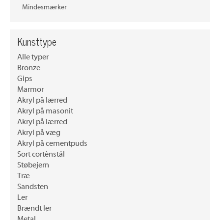
Mindesmærker
Kunsttype
Alle typer
Bronze
Gips
Marmor
Akryl på lærred
Akryl på masonit
Akryl på lærred
Akryl på væg
Akryl på cementpuds
Sort corténstål
Støbejern
Træ
Sandsten
Ler
Brændt ler
Metal