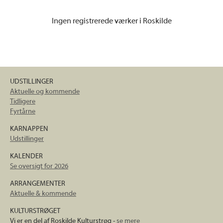
Ingen registrerede værker i Roskilde
UDSTILLINGER
Aktuelle og kommende
Tidligere
Fyrtårne
KARNAPPEN
Udstillinger
KALENDER
Se oversigt for 2026
ARRANGEMENTER
Aktuelle & kommende
KULTURSTRØGET
Vi er en del af Roskilde Kulturstrøg -
se mere