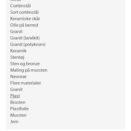
Corténstål
Sort corténstål
Keramiske skår
Olie på lærred
Granit
Granit (larvikit)
Granit (polykrom)
Keramik
Stentøj
Sten og bronze
Maling på mursten
Neonrør
Flere materialer
Granit
Plast
Brosten
Plastfolie
Mursten
Jern