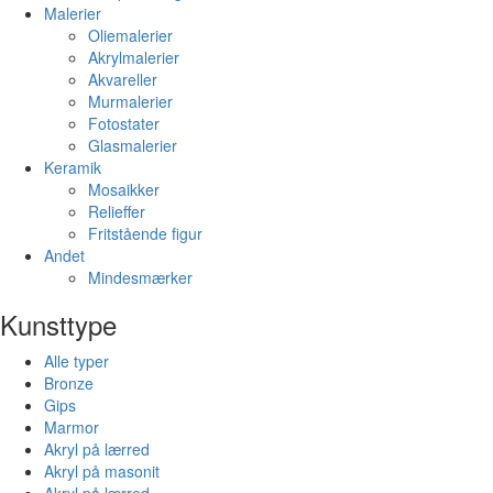
Malerier
Oliemalerier
Akrylmalerier
Akvareller
Murmalerier
Fotostater
Glasmalerier
Keramik
Mosaikker
Relieffer
Fritstående figur
Andet
Mindesmærker
Kunsttype
Alle typer
Bronze
Gips
Marmor
Akryl på lærred
Akryl på masonit
Akryl på lærred