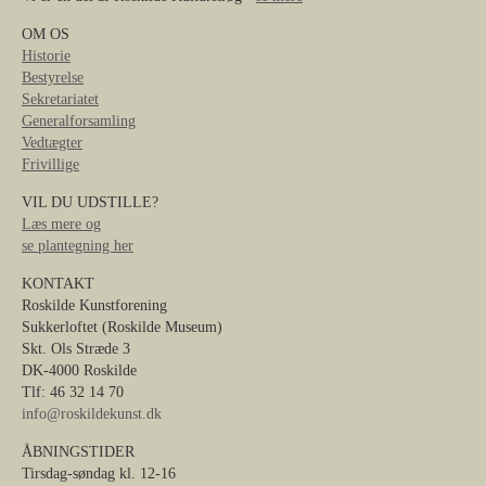
OM OS
Historie
Bestyrelse
Sekretariatet
Generalforsamling
Vedtægter
Frivillige
VIL DU UDSTILLE?
Læs mere og
se plantegning her
KONTAKT
Roskilde Kunstforening
Sukkerloftet (Roskilde Museum)
Skt. Ols Stræde 3
DK-4000 Roskilde
Tlf: 46 32 14 70
info@roskildekunst.dk
ÅBNINGSTIDER
Tirsdag-søndag kl. 12-16