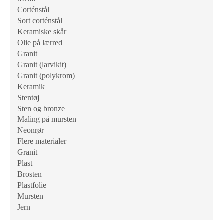
Corténstål
Sort corténstål
Keramiske skår
Olie på lærred
Granit
Granit (larvikit)
Granit (polykrom)
Keramik
Stentøj
Sten og bronze
Maling på mursten
Neonrør
Flere materialer
Granit
Plast
Brosten
Plastfolie
Mursten
Jern