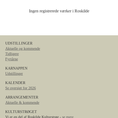
Ingen registrerede værker i Roskilde
UDSTILLINGER
Aktuelle og kommende
Tidligere
Fyrtårne
KARNAPPEN
Udstillinger
KALENDER
Se oversigt for 2026
ARRANGEMENTER
Aktuelle & kommende
KULTURSTRØGET
Vi er en del af Roskilde Kulturstrøg -
se mere