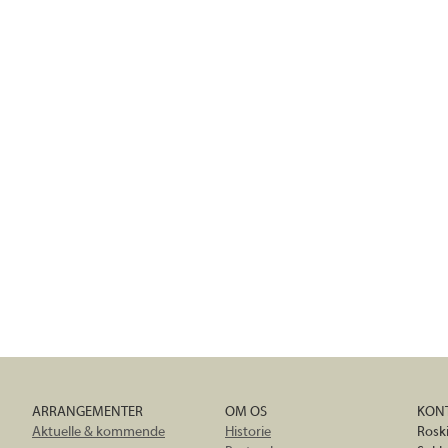
ARRANGEMENTER
OM OS
KON
Aktuelle & kommende
Historie
Rosk