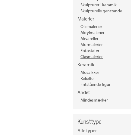
Skulpturer i keramik
Skulpturelle genstande
Malerier
Oliemalerier
Akrylmalerier
Akvareller
Murmalerier
Fotostater
Glasmalerier
Keramik
Mosaikker
Relieffer
Fritstående figur
Andet
Mindesmærker
Kunsttype
Alle typer