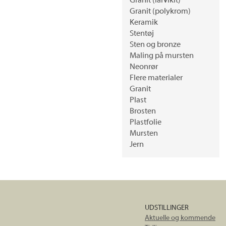
Granit (larvikit)
Granit (polykrom)
Keramik
Stentøj
Sten og bronze
Maling på mursten
Neonrør
Flere materialer
Granit
Plast
Brosten
Plastfolie
Mursten
Jern
UDSTILLINGER
Aktuelle og kommende