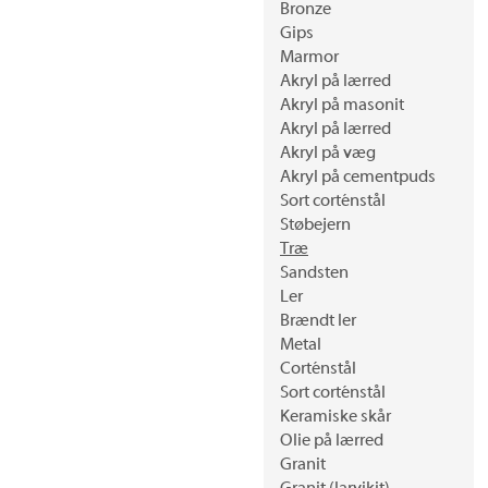
Bronze
Gips
Marmor
Akryl på lærred
Akryl på masonit
Akryl på lærred
Akryl på væg
Akryl på cementpuds
Sort corténstål
Støbejern
Træ
Sandsten
Ler
Brændt ler
Metal
Corténstål
Sort corténstål
Keramiske skår
Olie på lærred
Granit