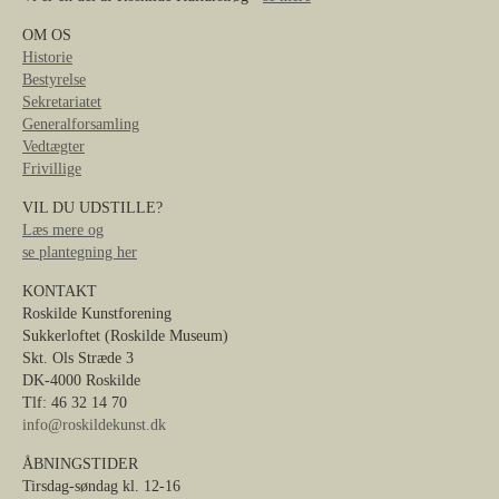
OM OS
Historie
Bestyrelse
Sekretariatet
Generalforsamling
Vedtægter
Frivillige
VIL DU UDSTILLE?
Læs mere og
se plantegning her
KONTAKT
Roskilde Kunstforening
Sukkerloftet (Roskilde Museum)
Skt. Ols Stræde 3
DK-4000 Roskilde
Tlf: 46 32 14 70
info@roskildekunst.dk
ÅBNINGSTIDER
Tirsdag-søndag kl. 12-16