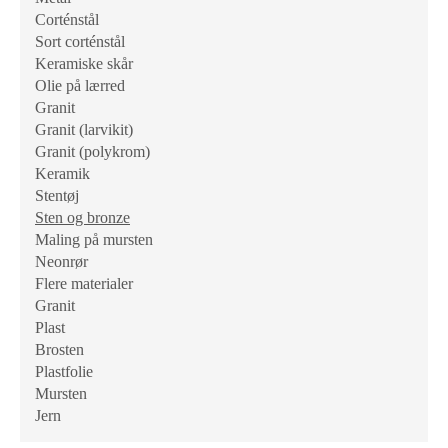
Corténstål
Sort corténstål
Keramiske skår
Olie på lærred
Granit
Granit (larvikit)
Granit (polykrom)
Keramik
Stentøj
Sten og bronze
Maling på mursten
Neonrør
Flere materialer
Granit
Plast
Brosten
Plastfolie
Mursten
Jern