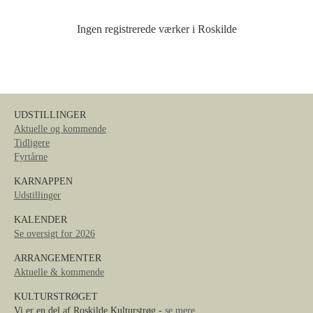
Ingen registrerede værker i Roskilde
UDSTILLINGER
Aktuelle og kommende
Tidligere
Fyrtårne
KARNAPPEN
Udstillinger
KALENDER
Se oversigt for 2026
ARRANGEMENTER
Aktuelle & kommende
KULTURSTRØGET
Vi er en del af Roskilde Kulturstrøg -
se mere