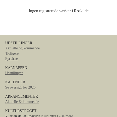
Ingen registrerede værker i Roskilde
UDSTILLINGER
Aktuelle og kommende
Tidligere
Fyrtårne
KARNAPPEN
Udstillinger
KALENDER
Se oversigt for 2026
ARRANGEMENTER
Aktuelle & kommende
KULTURSTRØGET
Vi er en del af Roskilde Kulturstrøg -
se mere