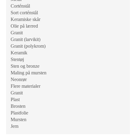
Corténstål
Sort corténstål
Keramiske skår
Olie på lærred
Granit
Granit (larvikit)
Granit (polykrom)
Keramik
Stentøj
Sten og bronze
Maling på mursten
Neonrør
Flere materialer
Granit
Plast
Brosten
Plastfolie
Mursten
Jern