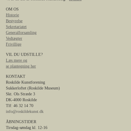
OM OS
Historie
Bestyrelse
Sekretariatet
Generalforsamling
Vedtægter
Frivillige
VIL DU UDSTILLE?
Læs mere og
se plantegning her
KONTAKT
Roskilde Kunstforening
Sukkerloftet (Roskilde Museum)
Skt. Ols Stræde 3
DK-4000 Roskilde
Tlf: 46 32 14 70
info@roskildekunst.dk
ÅBNINGSTIDER
Tirsdag-søndag kl. 12-16