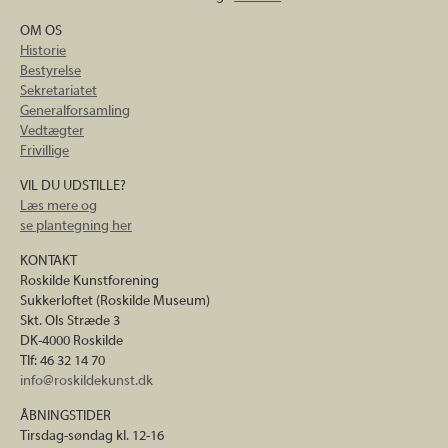
OM OS
Historie
Bestyrelse
Sekretariatet
Generalforsamling
Vedtægter
Frivillige
VIL DU UDSTILLE?
Læs mere og
se plantegning her
KONTAKT
Roskilde Kunstforening
Sukkerloftet (Roskilde Museum)
Skt. Ols Stræde 3
DK-4000 Roskilde
Tlf: 46 32 14 70
info@roskildekunst.dk
ÅBNINGSTIDER
Tirsdag-søndag kl. 12-16