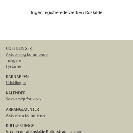
Ingen registrerede værker i Roskilde
UDSTILLINGER
Aktuelle og kommende
Tidligere
Fyrtårne
KARNAPPEN
Udstillinger
KALENDER
Se oversigt for 2026
ARRANGEMENTER
Aktuelle & kommende
KULTURSTRØGET
Vi er en del af Roskilde Kulturstrøg -
se mere