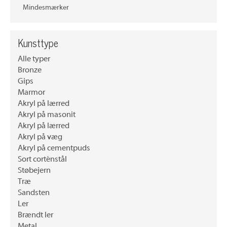
Mindesmærker
Kunsttype
Alle typer
Bronze
Gips
Marmor
Akryl på lærred
Akryl på masonit
Akryl på lærred
Akryl på væg
Akryl på cementpuds
Sort corténstål
Støbejern
Træ
Sandsten
Ler
Brændt ler
Metal