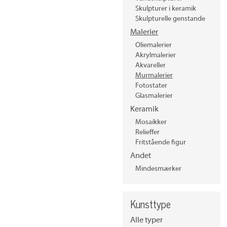
Skulpturer i keramik
Skulpturelle genstande
Malerier
Oliemalerier
Akrylmalerier
Akvareller
Murmalerier
Fotostater
Glasmalerier
Keramik
Mosaikker
Relieffer
Fritstående figur
Andet
Mindesmærker
Kunsttype
Alle typer