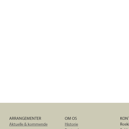
ARRANGEMENTER
OM OS
KON
Aktuelle & kommende
Historie
Rosk