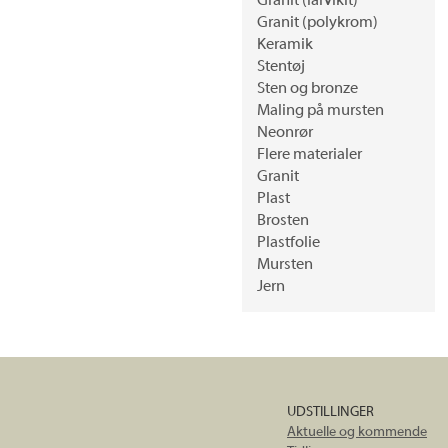
Granit (larvikit)
Granit (polykrom)
Keramik
Stentøj
Sten og bronze
Maling på mursten
Neonrør
Flere materialer
Granit
Plast
Brosten
Plastfolie
Mursten
Jern
UDSTILLINGER
Aktuelle og kommende