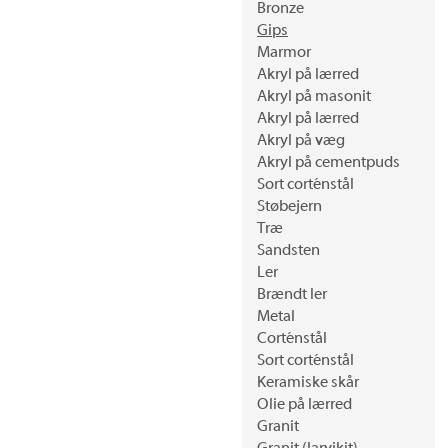
Bronze
Gips
Marmor
Akryl på lærred
Akryl på masonit
Akryl på lærred
Akryl på væg
Akryl på cementpuds
Sort corténstål
Støbejern
Træ
Sandsten
Ler
Brændt ler
Metal
Corténstål
Sort corténstål
Keramiske skår
Olie på lærred
Granit