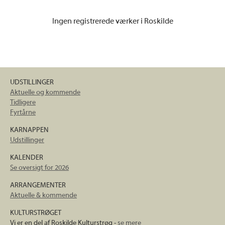
Ingen registrerede værker i Roskilde
UDSTILLINGER
Aktuelle og kommende
Tidligere
Fyrtårne
KARNAPPEN
Udstillinger
KALENDER
Se oversigt for 2026
ARRANGEMENTER
Aktuelle & kommende
KULTURSTRØGET
Vi er en del af Roskilde Kulturstrøg -
se mere