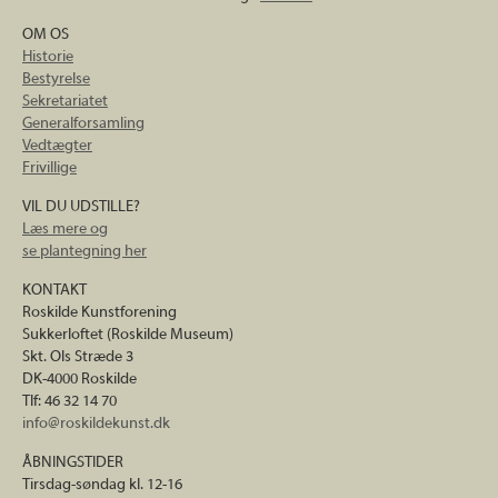
OM OS
Historie
Bestyrelse
Sekretariatet
Generalforsamling
Vedtægter
Frivillige
VIL DU UDSTILLE?
Læs mere og
se plantegning her
KONTAKT
Roskilde Kunstforening
Sukkerloftet (Roskilde Museum)
Skt. Ols Stræde 3
DK-4000 Roskilde
Tlf: 46 32 14 70
info@roskildekunst.dk
ÅBNINGSTIDER
Tirsdag-søndag kl. 12-16