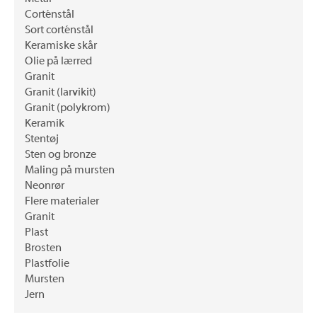
Corténstål
Sort corténstål
Keramiske skår
Olie på lærred
Granit
Granit (larvikit)
Granit (polykrom)
Keramik
Stentøj
Sten og bronze
Maling på mursten
Neonrør
Flere materialer
Granit
Plast
Brosten
Plastfolie
Mursten
Jern