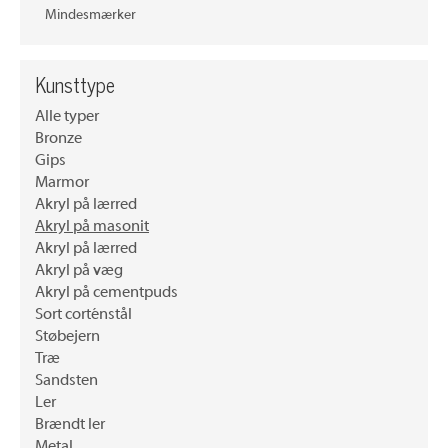
Mindesmærker
Kunsttype
Alle typer
Bronze
Gips
Marmor
Akryl på lærred
Akryl på masonit
Akryl på lærred
Akryl på væg
Akryl på cementpuds
Sort corténstål
Støbejern
Træ
Sandsten
Ler
Brændt ler
Metal