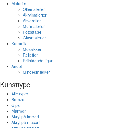
Malerier
Oliemalerier
Akrylmalerier
Akvareller
Murmalerier
Fotostater
Glasmalerier
Keramik
Mosaikker
Relieffer
Fritstående figur
Andet
Mindesmærker
Kunsttype
Alle typer
Bronze
Gips
Marmor
Akryl på lærred
Akryl på masonit
Akryl på lærred