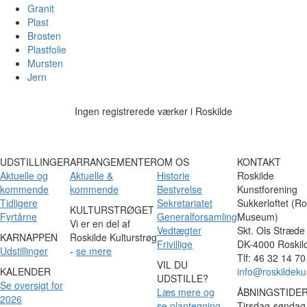
Granit
Plast
Brosten
Plastfolie
Mursten
Jern
Ingen registrerede værker i Roskilde
UDSTILLINGER
ARRANGEMENTER
OM OS
KONTAKT
Aktuelle og
Aktuelle &
Historie
Roskilde
kommende
kommende
Bestyrelse
Kunstforening
Tidligere
Sekretariatet
Sukkerloftet (Ro
KULTURSTRØGET
Fyrtårne
Generalforsamling
Museum)
Vi er en del af
Vedtægter
Skt. Ols Stræde
KARNAPPEN
Roskilde Kulturstrøg
Frivillige
DK-4000 Roskil
Udstillinger
-
se mere
Tlf: 46 32 14 70
VIL DU
KALENDER
info@roskildeku
UDSTILLE?
Se oversigt for
Læs mere og
ÅBNINGSTIDE
2026
se plantegning
Tirsdag-søndag 