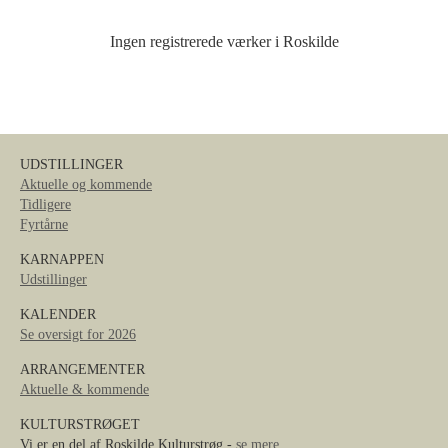
Ingen registrerede værker i Roskilde
UDSTILLINGER
Aktuelle og kommende
Tidligere
Fyrtårne
KARNAPPEN
Udstillinger
KALENDER
Se oversigt for 2026
ARRANGEMENTER
Aktuelle & kommende
KULTURSTRØGET
Vi er en del af Roskilde Kulturstrøg -
se mere