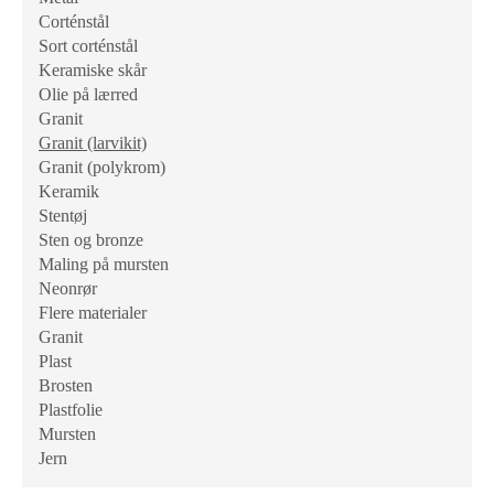
Corténstål
Sort corténstål
Keramiske skår
Olie på lærred
Granit
Granit (larvikit)
Granit (polykrom)
Keramik
Stentøj
Sten og bronze
Maling på mursten
Neonrør
Flere materialer
Granit
Plast
Brosten
Plastfolie
Mursten
Jern