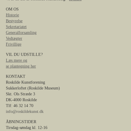
OM OS
Historie
Bestyrelse
Sekretariatet
Generalforsamling
Vedtægter
Frivillige
VIL DU UDSTILLE?
Læs mere og
se plantegning her
KONTAKT
Roskilde Kunstforening
Sukkerloftet (Roskilde Museum)
Skt. Ols Stræde 3
DK-4000 Roskilde
Tlf: 46 32 14 70
info@roskildekunst.dk
ÅBNINGSTIDER
Tirsdag-søndag kl. 12-16