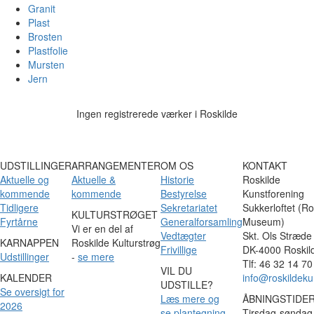
Granit
Plast
Brosten
Plastfolie
Mursten
Jern
Ingen registrerede værker i Roskilde
UDSTILLINGER
ARRANGEMENTER
OM OS
KONTAKT
Aktuelle og
Aktuelle &
Historie
Roskilde
kommende
kommende
Bestyrelse
Kunstforening
Tidligere
Sekretariatet
Sukkerloftet (Ro
KULTURSTRØGET
Fyrtårne
Generalforsamling
Museum)
Vi er en del af
Vedtægter
Skt. Ols Stræde
KARNAPPEN
Roskilde Kulturstrøg
Frivillige
DK-4000 Roskil
Udstillinger
-
se mere
Tlf: 46 32 14 70
VIL DU
KALENDER
info@roskildeku
UDSTILLE?
Se oversigt for
Læs mere og
ÅBNINGSTIDE
2026
se plantegning
Tirsdag-søndag 