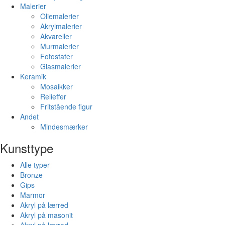
Malerier
Oliemalerier
Akrylmalerier
Akvareller
Murmalerier
Fotostater
Glasmalerier
Keramik
Mosaikker
Relieffer
Fritstående figur
Andet
Mindesmærker
Kunsttype
Alle typer
Bronze
Gips
Marmor
Akryl på lærred
Akryl på masonit
Akryl på lærred