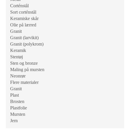
Corténstål
Sort corténstål
Keramiske skår
Olie på lærred
Granit
Granit (larvikit)
Granit (polykrom)
Keramik
Stentøj
Sten og bronze
Maling på mursten
Neonrør
Flere materialer
Granit
Plast
Brosten
Plastfolie
Mursten
Jern