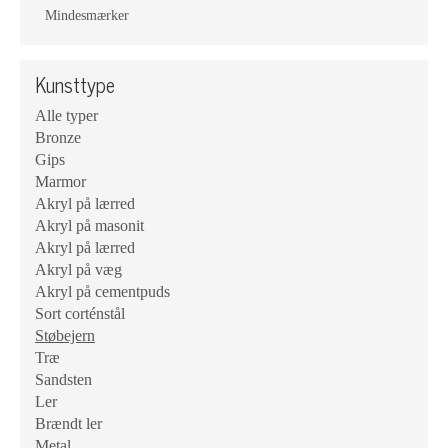
Mindesmærker
Kunsttype
Alle typer
Bronze
Gips
Marmor
Akryl på lærred
Akryl på masonit
Akryl på lærred
Akryl på væg
Akryl på cementpuds
Sort corténstål
Støbejern
Træ
Sandsten
Ler
Brændt ler
Metal