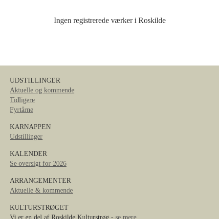
Ingen registrerede værker i Roskilde
UDSTILLINGER
Aktuelle og kommende
Tidligere
Fyrtårne
KARNAPPEN
Udstillinger
KALENDER
Se oversigt for 2026
ARRANGEMENTER
Aktuelle & kommende
KULTURSTRØGET
Vi er en del af Roskilde Kulturstrøg -
se mere