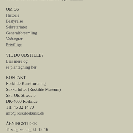
OM OS
Historie
Bestyrelse
Sekretariatet
Generalforsamling
Vedtægter
Frivillige
VIL DU UDSTILLE?
Læs mere og
se plantegning her
KONTAKT
Roskilde Kunstforening
Sukkerloftet (Roskilde Museum)
Skt. Ols Stræde 3
DK-4000 Roskilde
Tlf: 46 32 14 70
info@roskildekunst.dk
ÅBNINGSTIDER
Tirsdag-søndag kl. 12-16