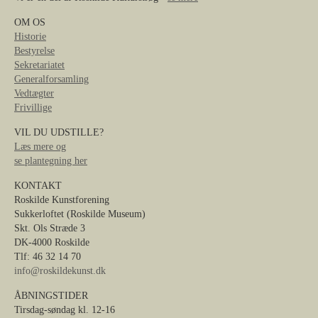
OM OS
Historie
Bestyrelse
Sekretariatet
Generalforsamling
Vedtægter
Frivillige
VIL DU UDSTILLE?
Læs mere og
se plantegning her
KONTAKT
Roskilde Kunstforening
Sukkerloftet (Roskilde Museum)
Skt. Ols Stræde 3
DK-4000 Roskilde
Tlf: 46 32 14 70
info@roskildekunst.dk
ÅBNINGSTIDER
Tirsdag-søndag kl. 12-16