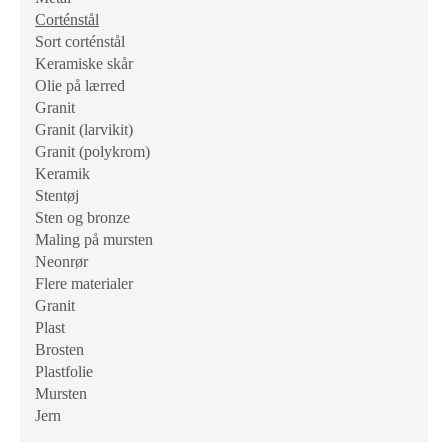
Corténstål
Sort corténstål
Keramiske skår
Olie på lærred
Granit
Granit (larvikit)
Granit (polykrom)
Keramik
Stentøj
Sten og bronze
Maling på mursten
Neonrør
Flere materialer
Granit
Plast
Brosten
Plastfolie
Mursten
Jern