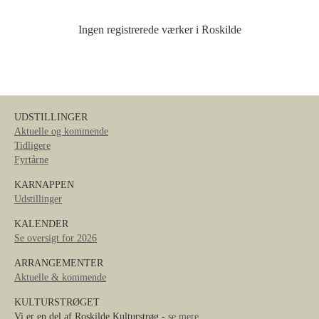
Ingen registrerede værker i Roskilde
UDSTILLINGER
Aktuelle og kommende
Tidligere
Fyrtårne
KARNAPPEN
Udstillinger
KALENDER
Se oversigt for 2026
ARRANGEMENTER
Aktuelle & kommende
KULTURSTRØGET
Vi er en del af Roskilde Kulturstrøg -
se mere