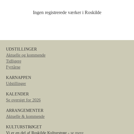
Ingen registrerede værker i Roskilde
UDSTILLINGER
Aktuelle og kommende
Tidligere
Fyrtårne
KARNAPPEN
Udstillinger
KALENDER
Se oversigt for 2026
ARRANGEMENTER
Aktuelle & kommende
KULTURSTRØGET
Vi er en del af Roskilde Kulturstrøg -
se mere