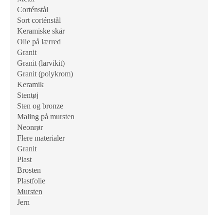
Corténstål
Sort corténstål
Keramiske skår
Olie på lærred
Granit
Granit (larvikit)
Granit (polykrom)
Keramik
Stentøj
Sten og bronze
Maling på mursten
Neonrør
Flere materialer
Granit
Plast
Brosten
Plastfolie
Mursten
Jern