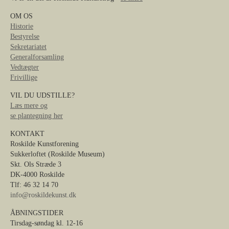
OM OS
Historie
Bestyrelse
Sekretariatet
Generalforsamling
Vedtægter
Frivillige
VIL DU UDSTILLE?
Læs mere og
se plantegning her
KONTAKT
Roskilde Kunstforening
Sukkerloftet (Roskilde Museum)
Skt. Ols Stræde 3
DK-4000 Roskilde
Tlf: 46 32 14 70
info@roskildekunst.dk
ÅBNINGSTIDER
Tirsdag-søndag kl. 12-16