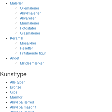
Malerier
Oliemalerier
Akrylmalerier
Akvareller
Murmalerier
Fotostater
Glasmalerier
Keramik
Mosaikker
Relieffer
Fritstående figur
Andet
Mindesmærker
Kunsttype
Alle typer
Bronze
Gips
Marmor
Akryl på lærred
Akryl på masonit
Akryl på lærred