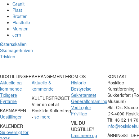
Granit
Plast
Brosten
Plastfolie
Mursten
Jern
Østersskallen
Skomagerkniven
Trisklen
UDSTILLINGER
ARRANGEMENTER
OM OS
KONTAKT
Aktuelle og
Aktuelle &
Historie
Roskilde
kommende
kommende
Bestyrelse
Kunstforening
Tidligere
Sekretariatet
Sukkerloftet (Ro
KULTURSTRØGET
Fyrtårne
Generalforsamling
Museum)
Vi er en del af
Vedtægter
Skt. Ols Stræde
KARNAPPEN
Roskilde Kulturstrøg
Frivillige
DK-4000 Roskil
Udstillinger
-
se mere
Tlf: 46 32 14 70
VIL DU
KALENDER
info@roskildeku
UDSTILLE?
Se oversigt for
Læs mere og
ÅBNINGSTIDE
2026