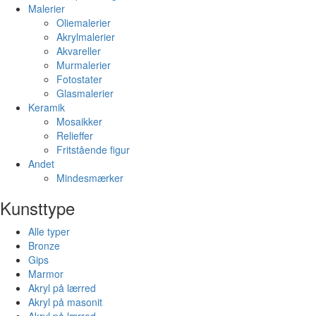
Malerier
Oliemalerier
Akrylmalerier
Akvareller
Murmalerier
Fotostater
Glasmalerier
Keramik
Mosaikker
Relieffer
Fritstående figur
Andet
Mindesmærker
Kunsttype
Alle typer
Bronze
Gips
Marmor
Akryl på lærred
Akryl på masonit
Akryl på lærred