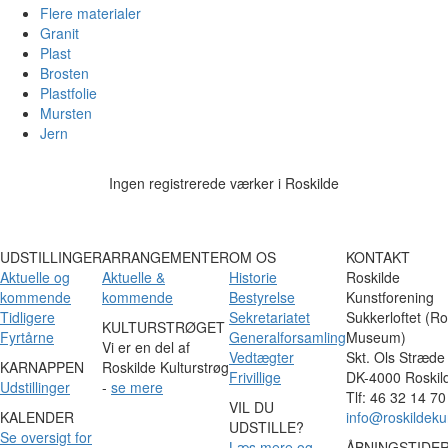
Flere materialer
Granit
Plast
Brosten
Plastfolie
Mursten
Jern
Ingen registrerede værker i Roskilde
UDSTILLINGER
ARRANGEMENTER
OM OS
KONTAKT
Aktuelle og
Aktuelle &
Historie
Roskilde
kommende
kommende
Bestyrelse
Kunstforening
Tidligere
Sekretariatet
Sukkerloftet (Ro
KULTURSTRØGET
Fyrtårne
Generalforsamling
Museum)
Vi er en del af
Vedtægter
Skt. Ols Stræde
KARNAPPEN
Roskilde Kulturstrøg
Frivillige
DK-4000 Roskil
Udstillinger
-
se mere
Tlf: 46 32 14 70
VIL DU
KALENDER
info@roskildeku
UDSTILLE?
Se oversigt for
Læs mere og
ÅBNINGSTIDE