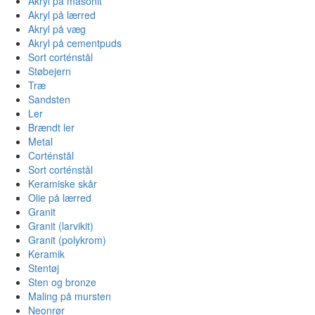
Akryl på masonit
Akryl på lærred
Akryl på væg
Akryl på cementpuds
Sort corténstål
Støbejern
Træ
Sandsten
Ler
Brændt ler
Metal
Corténstål
Sort corténstål
Keramiske skår
Olie på lærred
Granit
Granit (larvikit)
Granit (polykrom)
Keramik
Stentøj
Sten og bronze
Maling på mursten
Neonrør