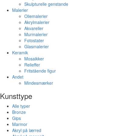
Skulpturelle genstande
Malerier
Oliemalerier
Akrylmalerier
Akvareller
Murmalerier
Fotostater
Glasmalerier
Keramik
Mosaikker
Relieffer
Fritstående figur
Andet
Mindesmærker
Kunsttype
Alle typer
Bronze
Gips
Marmor
Akryl på lærred