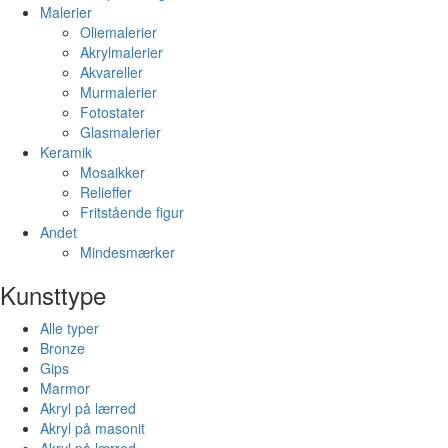
Malerier
Oliemalerier
Akrylmalerier
Akvareller
Murmalerier
Fotostater
Glasmalerier
Keramik
Mosaikker
Relieffer
Fritstående figur
Andet
Mindesmærker
Kunsttype
Alle typer
Bronze
Gips
Marmor
Akryl på lærred
Akryl på masonit
Akryl på lærred