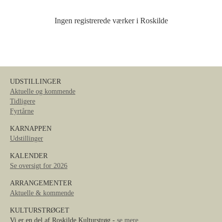
Ingen registrerede værker i Roskilde
UDSTILLINGER
Aktuelle og kommende
Tidligere
Fyrtårne
KARNAPPEN
Udstillinger
KALENDER
Se oversigt for 2026
ARRANGEMENTER
Aktuelle & kommende
KULTURSTRØGET
Vi er en del af Roskilde Kulturstrøg -
se mere