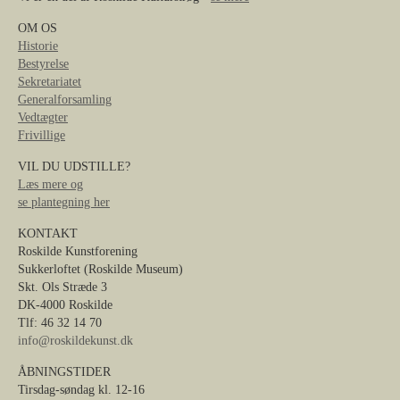
OM OS
Historie
Bestyrelse
Sekretariatet
Generalforsamling
Vedtægter
Frivillige
VIL DU UDSTILLE?
Læs mere og
se plantegning her
KONTAKT
Roskilde Kunstforening
Sukkerloftet (Roskilde Museum)
Skt. Ols Stræde 3
DK-4000 Roskilde
Tlf: 46 32 14 70
info@roskildekunst.dk
ÅBNINGSTIDER
Tirsdag-søndag kl. 12-16