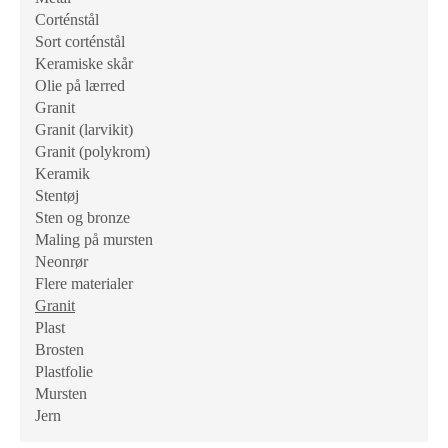
Corténstål
Sort corténstål
Keramiske skår
Olie på lærred
Granit
Granit (larvikit)
Granit (polykrom)
Keramik
Stentøj
Sten og bronze
Maling på mursten
Neonrør
Flere materialer
Granit
Plast
Brosten
Plastfolie
Mursten
Jern