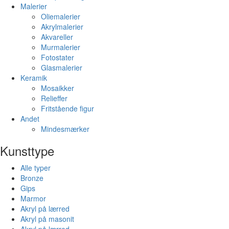
Malerier
Oliemalerier
Akrylmalerier
Akvareller
Murmalerier
Fotostater
Glasmalerier
Keramik
Mosaikker
Relieffer
Fritstående figur
Andet
Mindesmærker
Kunsttype
Alle typer
Bronze
Gips
Marmor
Akryl på lærred
Akryl på masonit
Akryl på lærred