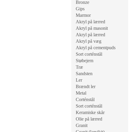
Bronze
Gips
Marmor
Akryl på lærred
Akryl på masonit
Akryl på lærred
Akryl på væg
Akryl på cementpuds
Sort corténstål
Støbejern
Træ
Sandsten
Ler
Brændt ler
Metal
Corténstål
Sort corténstål
Keramiske skår
Olie på lærred
Granit
Granit (larvikit)