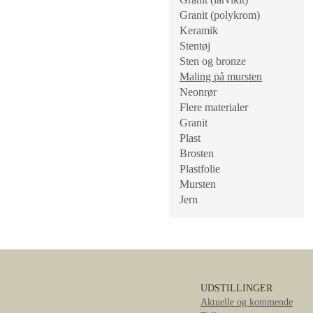
Granit (polykrom)
Keramik
Stentøj
Sten og bronze
Maling på mursten
Neonrør
Flere materialer
Granit
Plast
Brosten
Plastfolie
Mursten
Jern
UDSTILLINGER
Aktuelle og kommende