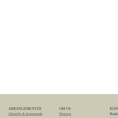
ARRANGEMENTER
OM OS
KON
Aktuelle & kommende
Historie
Roski