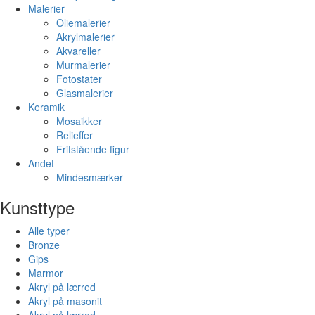
Malerier
Oliemalerier
Akrylmalerier
Akvareller
Murmalerier
Fotostater
Glasmalerier
Keramik
Mosaikker
Relieffer
Fritstående figur
Andet
Mindesmærker
Kunsttype
Alle typer
Bronze
Gips
Marmor
Akryl på lærred
Akryl på masonit
Akryl på lærred