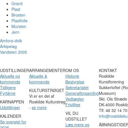
Granit
Plast
Brosten
Plastfolie
Mursten
Jern
Amfora-dolk
Arkipelag
Vandsten 2005
UDSTILLINGER
ARRANGEMENTER
OM OS
KONTAKT
Aktuelle og
Aktuelle &
Historie
Roskilde
kommende
kommende
Bestyrelse
Kunstforening
Tidligere
Sekretariatet
Sukkerloftet (Ro
KULTURSTRØGET
Fyrtårne
Generalforsamling
Museum)
Vi er en del af
Vedtægter
Skt. Ols Stræde
KARNAPPEN
Roskilde Kulturstrøg
Frivillige
DK-4000 Roskil
Udstillinger
-
se mere
Tlf: 46 32 14 70
VIL DU
KALENDER
info@roskildeku
UDSTILLE?
Se oversigt for
Læs mere og
ÅBNINGSTIDE
2026