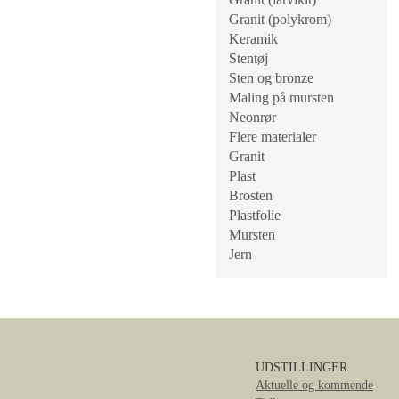
Granit (polykrom)
Keramik
Stentøj
Sten og bronze
Maling på mursten
Neonrør
Flere materialer
Granit
Plast
Brosten
Plastfolie
Mursten
Jern
UDSTILLINGER
Aktuelle og kommende