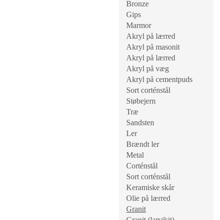
Bronze
Gips
Marmor
Akryl på lærred
Akryl på masonit
Akryl på lærred
Akryl på væg
Akryl på cementpuds
Sort corténstål
Støbejern
Træ
Sandsten
Ler
Brændt ler
Metal
Corténstål
Sort corténstål
Keramiske skår
Olie på lærred
Granit
Granit (larvikit)