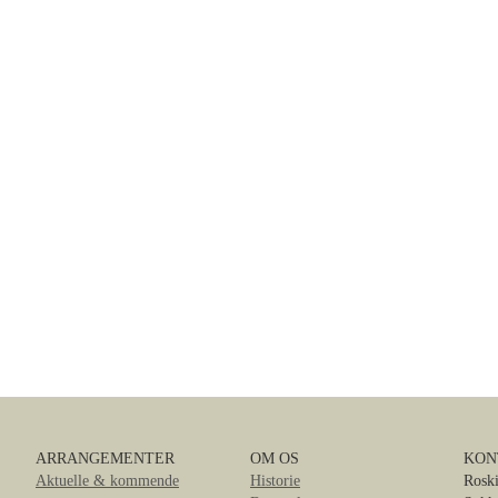
ARRANGEMENTER
OM OS
KON
Aktuelle & kommende
Historie
Roski