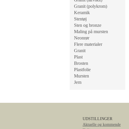
Granit (polykrom)
Keramik
Stentøj
Sten og bronze
Maling på mursten
Neonrør
Flere materialer
Granit
Plast
Brosten
Plastfolie
Mursten
Jern
UDSTILLINGER
Aktuelle og kommende