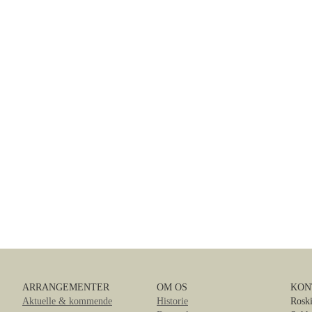
ARRANGEMENTER
OM OS
KON
Aktuelle & kommende
Historie
Roski