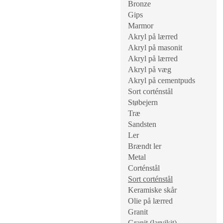
Bronze
Gips
Marmor
Akryl på lærred
Akryl på masonit
Akryl på lærred
Akryl på væg
Akryl på cementpuds
Sort corténstål
Støbejern
Træ
Sandsten
Ler
Brændt ler
Metal
Corténstål
Sort corténstål
Keramiske skår
Olie på lærred
Granit
Granit (larvikit)