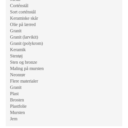
Corténstål
Sort corténstål
Keramiske skår
Olie på lærred
Granit
Granit (larvikit)
Granit (polykrom)
Keramik
Stentøj
Sten og bronze
Maling på mursten
Neonrør
Flere materialer
Granit
Plast
Brosten
Plastfolie
Mursten
Jern