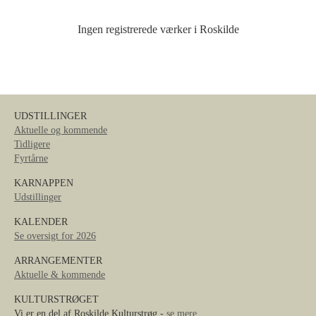
Ingen registrerede værker i Roskilde
UDSTILLINGER
Aktuelle og kommende
Tidligere
Fyrtårne
KARNAPPEN
Udstillinger
KALENDER
Se oversigt for 2026
ARRANGEMENTER
Aktuelle & kommende
KULTURSTRØGET
Vi er en del af Roskilde Kulturstrøg -
se mere