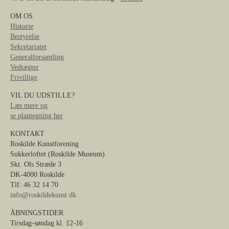
OM OS
Historie
Bestyrelse
Sekretariatet
Generalforsamling
Vedtægter
Frivillige
VIL DU UDSTILLE?
Læs mere og
se plantegning her
KONTAKT
Roskilde Kunstforening
Sukkerloftet (Roskilde Museum)
Skt. Ols Stræde 3
DK-4000 Roskilde
Tlf: 46 32 14 70
info@roskildekunst.dk
ÅBNINGSTIDER
Tirsdag-søndag kl. 12-16