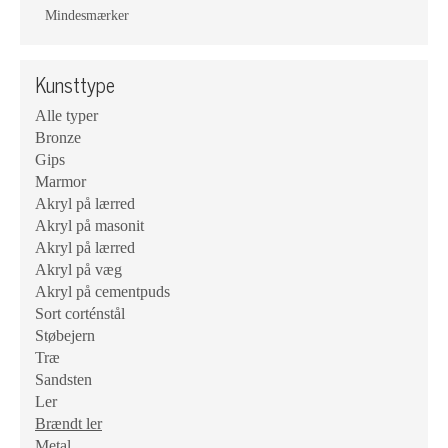
Mindesmærker
Kunsttype
Alle typer
Bronze
Gips
Marmor
Akryl på lærred
Akryl på masonit
Akryl på lærred
Akryl på væg
Akryl på cementpuds
Sort corténstål
Støbejern
Træ
Sandsten
Ler
Brændt ler
Metal