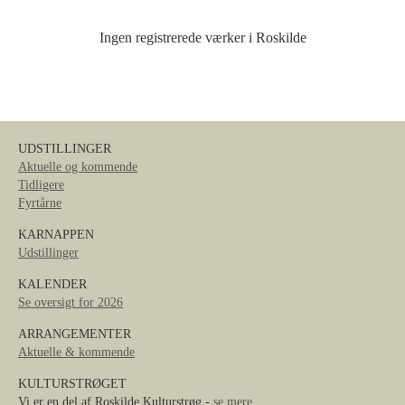
Ingen registrerede værker i Roskilde
UDSTILLINGER
Aktuelle og kommende
Tidligere
Fyrtårne
KARNAPPEN
Udstillinger
KALENDER
Se oversigt for 2026
ARRANGEMENTER
Aktuelle & kommende
KULTURSTRØGET
Vi er en del af Roskilde Kulturstrøg -
se mere