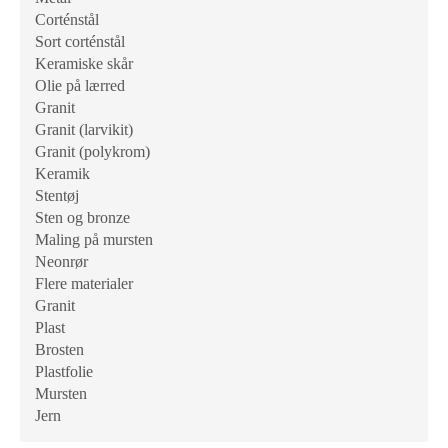
Corténstål
Sort corténstål
Keramiske skår
Olie på lærred
Granit
Granit (larvikit)
Granit (polykrom)
Keramik
Stentøj
Sten og bronze
Maling på mursten
Neonrør
Flere materialer
Granit
Plast
Brosten
Plastfolie
Mursten
Jern