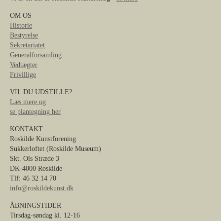
OM OS
Historie
Bestyrelse
Sekretariatet
Generalforsamling
Vedtægter
Frivillige
VIL DU UDSTILLE?
Læs mere og
se plantegning her
KONTAKT
Roskilde Kunstforening
Sukkerloftet (Roskilde Museum)
Skt. Ols Stræde 3
DK-4000 Roskilde
Tlf: 46 32 14 70
info@roskildekunst.dk
ÅBNINGSTIDER
Tirsdag-søndag kl. 12-16