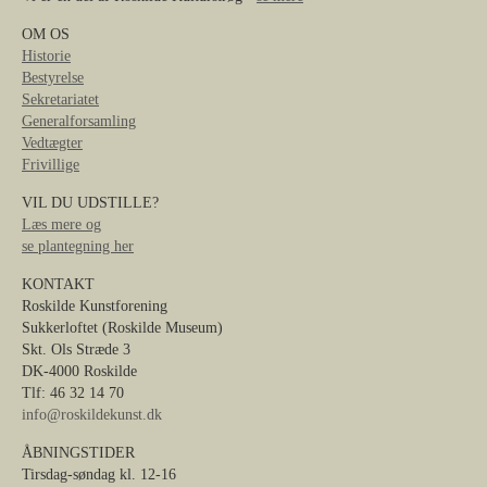
OM OS
Historie
Bestyrelse
Sekretariatet
Generalforsamling
Vedtægter
Frivillige
VIL DU UDSTILLE?
Læs mere og
se plantegning her
KONTAKT
Roskilde Kunstforening
Sukkerloftet (Roskilde Museum)
Skt. Ols Stræde 3
DK-4000 Roskilde
Tlf: 46 32 14 70
info@roskildekunst.dk
ÅBNINGSTIDER
Tirsdag-søndag kl. 12-16