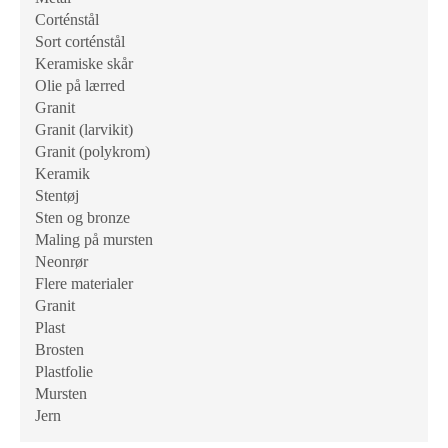
Corténstål
Sort corténstål
Keramiske skår
Olie på lærred
Granit
Granit (larvikit)
Granit (polykrom)
Keramik
Stentøj
Sten og bronze
Maling på mursten
Neonrør
Flere materialer
Granit
Plast
Brosten
Plastfolie
Mursten
Jern