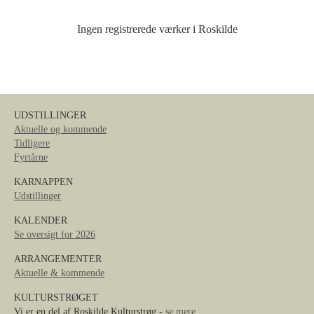
Ingen registrerede værker i Roskilde
UDSTILLINGER
Aktuelle og kommende
Tidligere
Fyrtårne
KARNAPPEN
Udstillinger
KALENDER
Se oversigt for 2026
ARRANGEMENTER
Aktuelle & kommende
KULTURSTRØGET
Vi er en del af Roskilde Kulturstrøg -
se mere