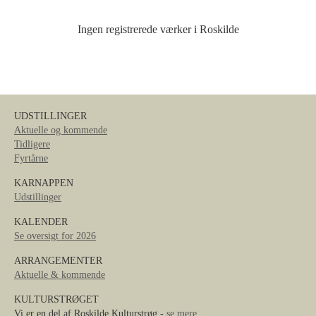
Ingen registrerede værker i Roskilde
UDSTILLINGER
Aktuelle og kommende
Tidligere
Fyrtårne
KARNAPPEN
Udstillinger
KALENDER
Se oversigt for 2026
ARRANGEMENTER
Aktuelle & kommende
KULTURSTRØGET
Vi er en del af Roskilde Kulturstrøg -
se mere