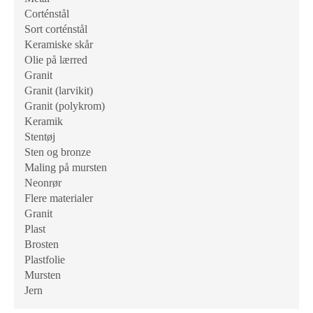
Corténstål
Sort corténstål
Keramiske skår
Olie på lærred
Granit
Granit (larvikit)
Granit (polykrom)
Keramik
Stentøj
Sten og bronze
Maling på mursten
Neonrør
Flere materialer
Granit
Plast
Brosten
Plastfolie
Mursten
Jern