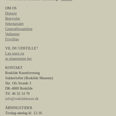
OM OS
Historie
Bestyrelse
Sekretariatet
Generalforsamling
Vedtægter
Frivillige
VIL DU UDSTILLE?
Læs mere og
se plantegning her
KONTAKT
Roskilde Kunstforening
Sukkerloftet (Roskilde Museum)
Skt. Ols Stræde 3
DK-4000 Roskilde
Tlf: 46 32 14 70
info@roskildekunst.dk
ÅBNINGSTIDER
Tirsdag-søndag kl. 12-16